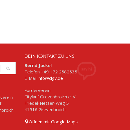
DEIN KONTAKT ZU UNS
Bernd Juckel
Telefon +49 172 2582535
E-Mail
info@clgv.de
Förderverein
Citylauf Grevenbroich e. V.
Friedel-Netzer-Weg 5
41516 Grevenbroich
Öffnen mit Google Maps