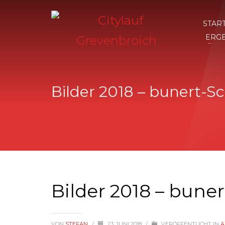
STAR
ERG
Bilder 2018 – bunert-Sc
Bilder 2018 – buner
VON
STEFAN
/
23. JUNI 2018
/
VERÖFFENTLICHT IN
A