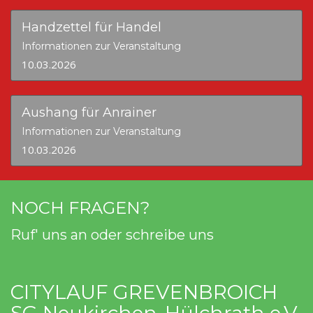
Handzettel für Handel
Informationen zur Veranstaltung
10.03.2026
Aushang für Anrainer
Informationen zur Veranstaltung
10.03.2026
NOCH FRAGEN?
Ruf' uns an oder schreibe uns
CITYLAUF GREVENBROICH
SG Neukirchen-Hülchrath e.V.