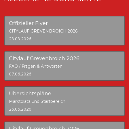
Offizieller Flyer
CITYLAUF GREVENBROICH 2026
23.03.2026
Citylauf Grevenbroich 2026
FAQ / Fragen & Antworten
07.06.2026
Übersichtspläne
Marktplatz und Startbereich
25.05.2026
Citylauf Grevenbroich 2026