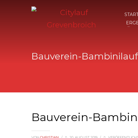
STAR
ERG
Bauverein-Bambinilauf
Bauverein-Bambini
VON
CHRISTIAN
/
20. AUGUST 2019
/
VERÖFFENTLICHT