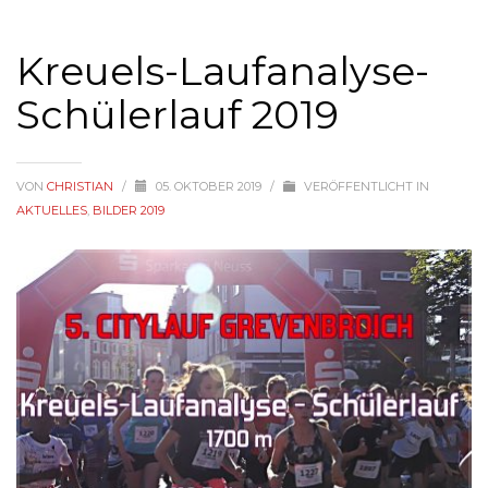
Kreuels-Laufanalyse-
Schülerlauf 2019
VON
CHRISTIAN
/
05. OKTOBER 2019
/
VERÖFFENTLICHT IN
AKTUELLES
,
BILDER 2019