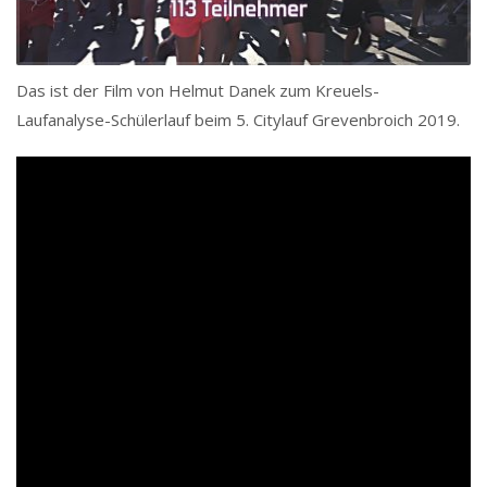
Das ist der Film von Helmut Danek zum Kreuels-
Laufanalyse-Schülerlauf beim 5. Citylauf Grevenbroich 2019.