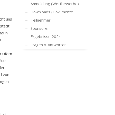
Anmeldung (Wettbewerbe)
Downloads (Dokumente)
cht uns
Teilnehmer
rstadt
Sponsoren
as in
Ergebnisse 2024
n
Fragen & Antworten
n Ufern
 Guus
der
rd von
ingen
 hat,