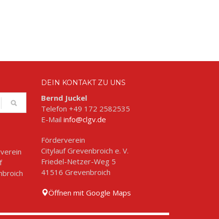
DEIN KONTAKT ZU UNS
Bernd Juckel
Telefon +49 172 2582535
E-Mail
info@clgv.de
Förderverein
Citylauf Grevenbroich e. V.
Friedel-Netzer-Weg 5
41516 Grevenbroich
Öffnen mit Google Maps