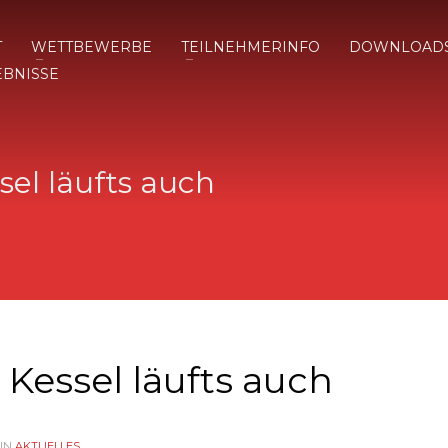
T
WETTBEWERBE
TEILNEHMERINFO
DOWNLOAD
EBNISSE
sel läufts auch
 Kessel läufts auch
IN
AKTUELLES