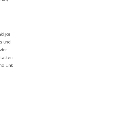
klijke
rs und
vier
statten
nd Link