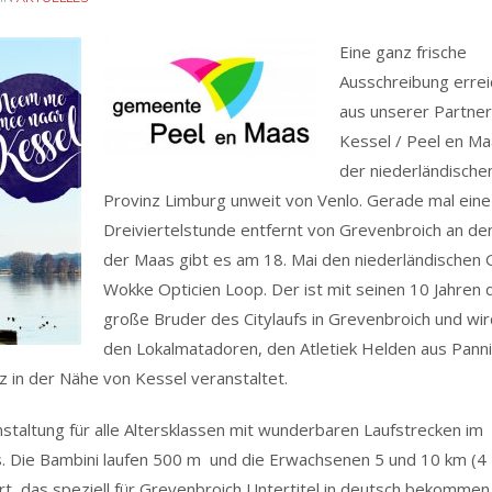
Eine ganz frische
Ausschreibung errei
aus unserer Partne
Kessel / Peel en Ma
der niederländische
Provinz Limburg unweit von Venlo. Gerade mal eine
Dreiviertelstunde entfernt von Grevenbroich an de
der Maas gibt es am 18. Mai den niederländischen
Wokke Opticien Loop. Der ist mit seinen 10 Jahren 
große Bruder des Citylaufs in Grevenbroich und wi
den Lokalmatadoren, den Atletiek Helden aus Pann
z in der Nähe von Kessel veranstaltet.
taltung für alle Altersklassen mit wunderbaren Laufstrecken im
. Die Bambini laufen 500 m und die Erwachsenen 5 und 10 km (4
rt, das speziell für Grevenbroich Untertitel in deutsch bekommen