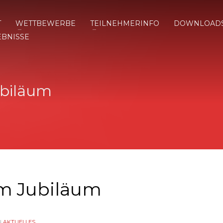
T
WETTBEWERBE
TEILNEHMERINFO
DOWNLOAD
EBNISSE
ubiläum
um Jubiläum
N
AKTUELLES