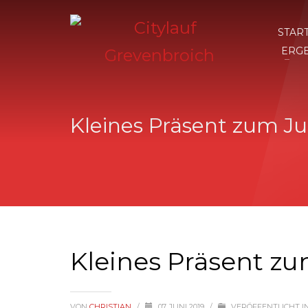
STAR
ERG
Kleines Präsent zum J
Kleines Präsent z
VON
CHRISTIAN
/
07. JUNI 2019
/
VERÖFFENTLICHT I