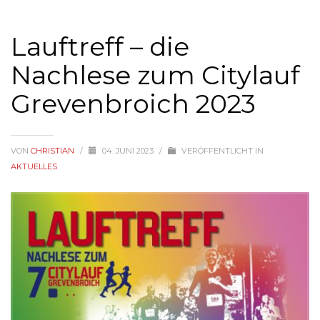
Lauftreff – die
Nachlese zum Citylauf
Grevenbroich 2023
VON
CHRISTIAN
/
04. JUNI 2023
/
VERÖFFENTLICHT IN
AKTUELLES