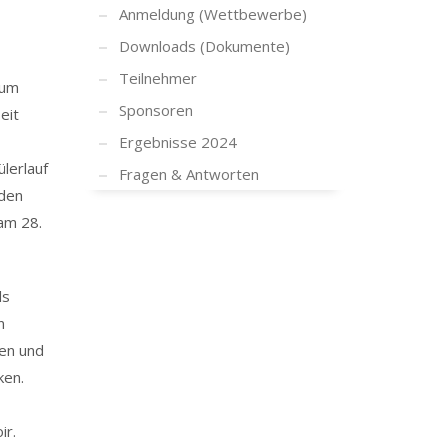
Anmeldung (Wettbewerbe)
Downloads (Dokumente)
Teilnehmer
 um
Sponsoren
eit
Ergebnisse 2024
lerlauf
Fragen & Antworten
 den
am 28.
ls
n
nen und
ken.
ir.