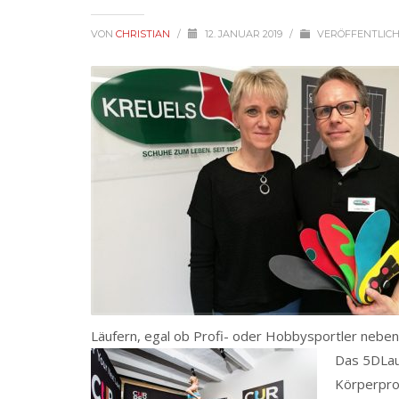
VON
CHRISTIAN
/
12. JANUAR 2019
/
VERÖFFENTLICH
Läufern, egal ob Profi- oder Hobbysportler neben
Das 5DLau
Körperpro