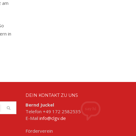
z am
So
ern in
DEIN KONTAKT ZU UNS
Bernd Juckel
Telefon +49 172 2582535
E-Mail
info@clgv.de
Förderverein