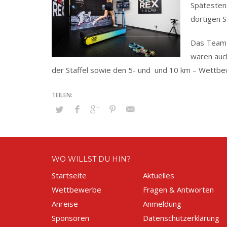
Spätestens
dortigen S
Das Team 
waren auch
der Staffel sowie den 5- und und 10 km – Wettb
WO WILLST DU HIN?
Startseite
Aktuelles
Wettbewerbe
Fragen & Antworten
Anreise
Anmeldung
Sponsoren
Datenschutzerklärung